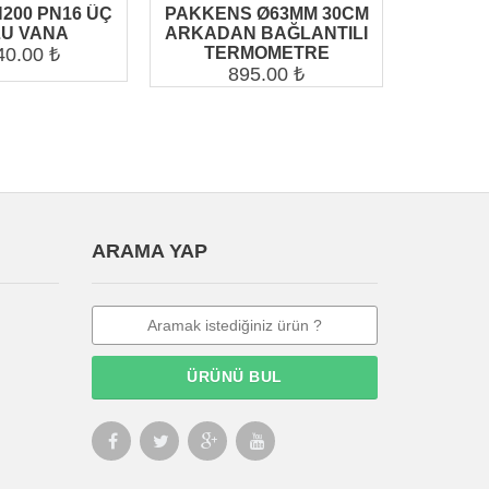
200 PN16 ÜÇ
PAKKENS Ø63MM 30CM
VESBO 
U VANA
ARKADAN BAĞLANTILI
ALTI K
40.00 ₺
TERMOMETRE
895.00 ₺
1
ARAMA YAP