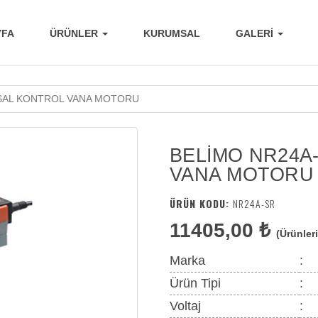
YFA
ÜRÜNLER
KURUMSAL
GALERI
SAL KONTROL VANA MOTORU
BELİMO NR24A
VANA MOTORU
ÜRÜN KODU:
NR24A-SR
11405,00 ₺
(Ürünler
Marka
: 
Ürün Tipi
: 
Voltaj
: 