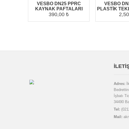
VESBO DN25 PPRC
VESBO DN
KAYNAK PAFTALARI
PLASTİK TEK
390,00 ₺
2,50
İLETI
Adres:
İ
Bedrettin
İşbatı Ti
34490 Ba
Tel:
(021
Mail:
ak